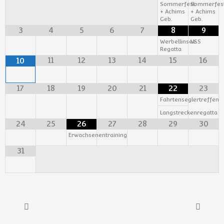
Sommerfest
Sommerfes
+ Achims
+ Achims
Geb.
Geb.
3
4
5
6
7
8
9
Werbellinsee
VSS
Regatta
11
12
13
14
15
16
10
17
18
19
20
21
22
23
Fahrtenseglertreffen
Langstreckenregatta
24
25
26
27
28
29
30
Erwachsenentraining
31