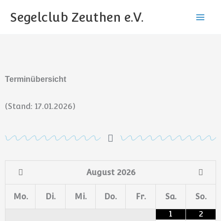
Zum
Segelclub Zeuthen e.V.
Inhalt
springen
Terminübersicht
(Stand: 17.01.2026)
August
2026
Mo.
Di.
Mi.
Do.
Fr.
Sa.
So.
1
2