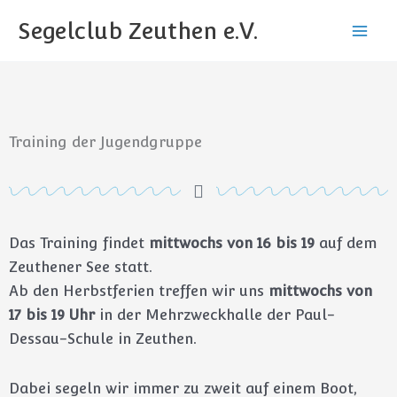
Zum
Segelclub Zeuthen e.V.
Inhalt
springen
Training der Jugendgruppe
D
as Training findet
mittwochs von 16 bis 19
auf dem
Zeuthener See statt.
Ab den Herbstferien treffen wir uns
mittwochs von
17 bis 19 Uhr
in der Mehrzweckhalle der Paul-
Dessau-Schule in Zeuthen.
Dabei segeln wir immer zu
zweit auf einem Boot,