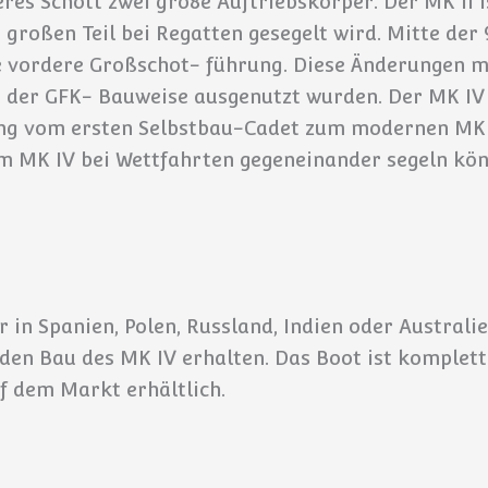
es Schott zwei gro8e Auftriebskörper. Der MK II is
 großen Teil bei Regatten gesegelt wird. Mitte der 
 vordere Großschot- führung. Diese Änderungen m
 der GFK- Bauweise ausgenutzt wurden. Der MK IV h
ung vom ersten Selbstbau-Cadet zum modernen MK I
zum MK IV bei Wettfahrten gegeneinander segeln k
in Spanien, Polen, Russland, Indien oder Australi
den Bau des MK IV erhalten. Das Boot ist komplett 
auf dem Markt erhältlich.