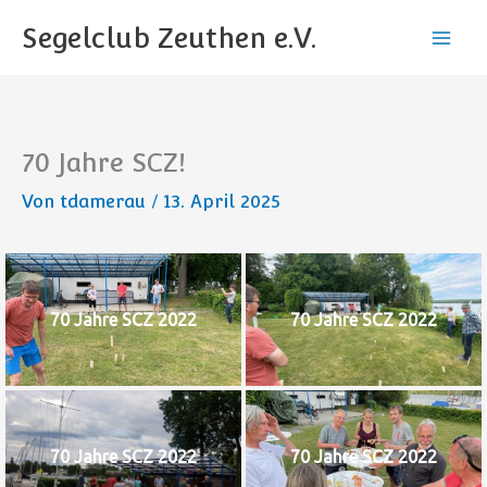
Zum
Segelclub Zeuthen e.V.
Inhalt
springen
70 Jahre SCZ!
Von
tdamerau
/
13. April 2025
70 Jahre SCZ 2022
70 Jahre SCZ 2022
70 Jahre SCZ 2022
70 Jahre SCZ 2022