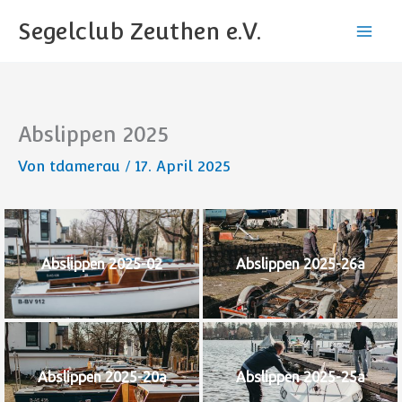
Zum
Segelclub Zeuthen e.V.
Inhalt
springen
Abslippen 2025
Von
tdamerau
/
17. April 2025
Abslippen 2025-02
Abslippen 2025-26a
Abslippen 2025-20a
Abslippen 2025-25a